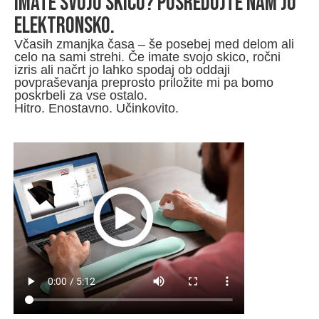
Imate svojo skico? POSREDUJTE NAM JO
ELEKTRONSKO.
Včasih zmanjka časa – še posebej med delom ali
celo na sami strehi. Če imate svojo skico, ročni
izris ali načrt jo lahko spodaj ob oddaji
povpraševanja preprosto priložite mi pa bomo
poskrbeli za vse ostalo.
Hitro. Enostavno. Učinkovito.