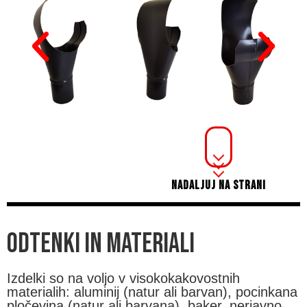
NADALJUJ NA STRANI
ODTENKI IN MATERIALI
Izdelki so na voljo v visokokakovostnih
materialih: aluminij (natur ali barvan), pocinkana
pločevina (natur ali barvana), baker, nerjavno