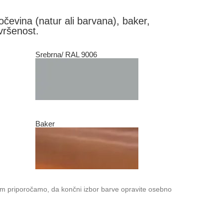
ločevina (natur ali barvana), baker,
ovršenost.
Srebrna/ RAL 9006
Baker
vam priporočamo, da končni izbor barve opravite osebno