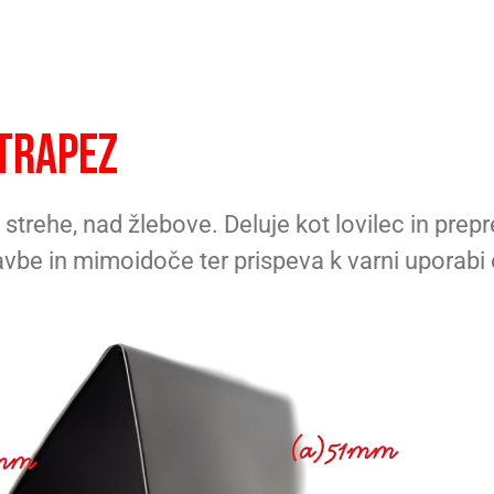
 TRAPEZ
trehe, nad žlebove. Deluje kot lovilec in prepr
avbe in mimoidoče ter prispeva k varni uporabi