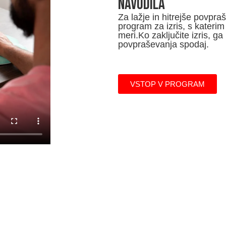
NAVODILA
Za lažje in hitrejše povpra
program za izris, s katerim
meri.Ko zaključite izris, ga
povpraševanja spodaj.
VSTOP V PROGRAM