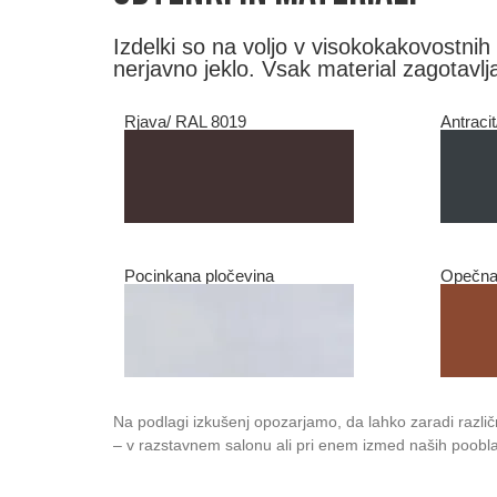
Izdelki so na voljo v visokokakovostnih 
nerjavno jeklo. Vsak material zagotavlja
Rjava/ RAL 8019
Antraci
Pocinkana pločevina
Opečna
Na podlagi izkušenj opozarjamo, da lahko zaradi razli
– v razstavnem salonu ali pri enem izmed naših pooblaš