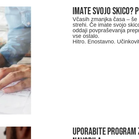
Imate svojo skico? 
Včasih zmanjka časa – še 
strehi. Če imate svojo skico
oddaji povpraševanja prepr
vse ostalo.
Hitro. Enostavno. Učinkovi
UPORABITE program z