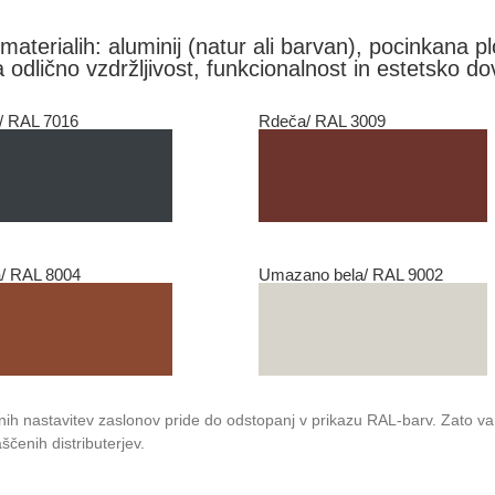
materialih: aluminij (natur ali barvan), pocinkana p
 odlično vzdržljivost, funkcionalnost in estetsko d
t/ RAL 7016
Rdeča/ RAL 3009
/ RAL 8004
Umazano bela/ RAL 9002
čnih nastavitev zaslonov pride do odstopanj v prikazu RAL-barv. Zato 
čenih distributerjev.